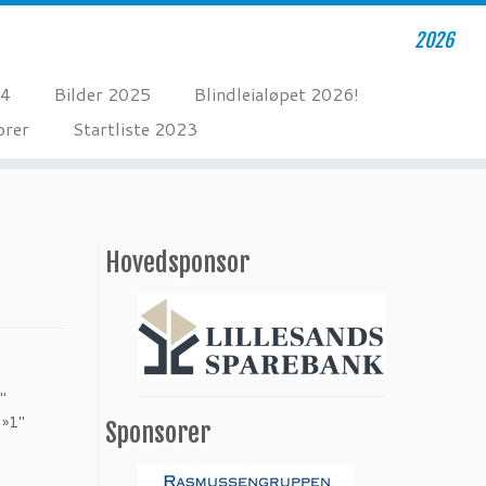
2026
24
Bilder 2025
Blindleialøpet 2026!
orer
Startliste 2023
Hovedsponsor
″
=»1″
Sponsorer