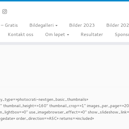
 – Gratis
Bildegalleri
Bilder 2023
Bilder 20
Kontakt oss
Om løpet
Resultater
Spons
lay_type=»photocrati-nextgen_basic_thumbnails»
0″ thumbnail_height=»160″ thumbnail_crop=»1″ images_per_page=»20
in_lightbox=»0″ use_imagebrowser_effect=»0″ show_slideshow_link
gedate» order_direction=»ASC» returns=»included»