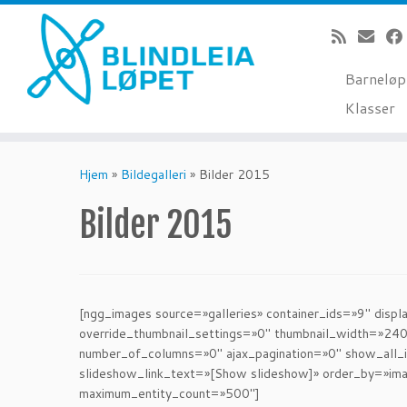
Barneløp
Klasser
Skip
to
Hjem
»
Bildegalleri
»
Bilder 2015
content
Bilder 2015
[ngg_images source=»galleries» container_ids=»9″ disp
override_thumbnail_settings=»0″ thumbnail_width=»24
number_of_columns=»0″ ajax_pagination=»0″ show_all_
slideshow_link_text=»[Show slideshow]» order_by=»ima
maximum_entity_count=»500″]